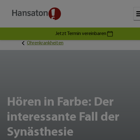
Jetzt Termin vereinbaren
Ohrenkrankheiten
Hören in Farbe: Der
interessante Fall der
Synästhesie