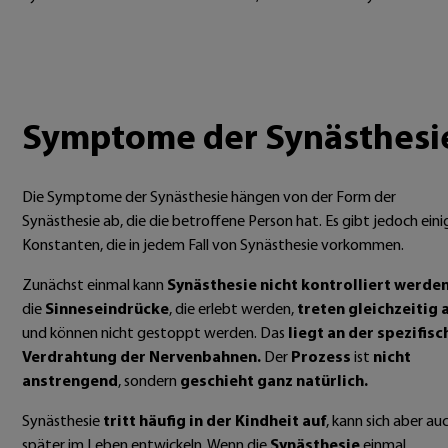
Symptome der Synästhesi
Die Symptome der Synästhesie hängen von der Form der
Synästhesie ab, die die betroffene Person hat. Es gibt jedoch eini
Konstanten, die in jedem Fall von Synästhesie vorkommen.
Zunächst einmal kann
Synästhesie nicht kontrolliert werde
die
Sinneseindrücke
, die erlebt werden,
treten gleichzeitig 
und können nicht gestoppt werden. Das
liegt an der spezifis
Verdrahtung der Nervenbahnen.
Der
Prozess
ist
nicht
anstrengend
, sondern
geschieht ganz natürlich.
Synästhesie
tritt häufig in der Kindheit auf
, kann sich aber au
später im Leben entwickeln. Wenn die
Synästhesie
einmal