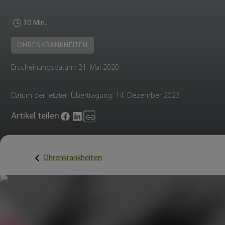
10 Min.
OHRENKRANKHEITEN
Erscheinungsdatum:
21. Mai 2020
Datum der letzten Übertragung:
14. Dezember 2025
Artikel teilen
Ohrenkrankheiten
Haben Sie schon einmal festgestellt, dass Sie Farben mit
bestimmten Klängen assoziieren? Oder dass ein Wort
vielleicht einen bestimmten Geschmack hervorruft? Dann