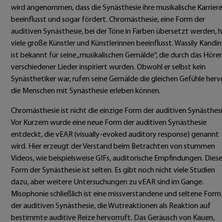
wird angenommen, dass die Synästhesie ihre musikalische Karrier
beeinflusst und sogar fördert. Chromästhesie, eine Form der
auditiven Synästhesie, bei der Töne in Farben übersetzt werden, 
viele große Künstler und Künstlerinnen beeinflusst. Wassily Kandi
ist bekannt für seine „musikalischen Gemälde“, die durch das Höre
verschiedener Lieder inspiriert wurden. Obwohl er selbst kein
Synästhetiker war, rufen seine Gemälde die gleichen Gefühle hervo
die Menschen mit Synästhesie erleben können.
Chromästhesie ist nicht die einzige Form der auditiven Synästhesi
Vor Kurzem wurde eine neue Form der auditiven Synästhesie
entdeckt, die vEAR (visually-evoked auditory response) genannt
wird. Hier erzeugt der Verstand beim Betrachten von stummen
Videos, wie beispielsweise GIFs, auditorische Empfindungen. Dies
Form der Synästhesie ist selten. Es gibt noch nicht viele Studien
dazu, aber weitere Untersuchungen zu vEAR sind im Gange.
Misophonie schließlich ist eine missverstandene und seltene Form
der auditiven Synästhesie, die Wutreaktionen als Reaktion auf
bestimmte auditive Reize hervorruft. Das Geräusch von Kauen,