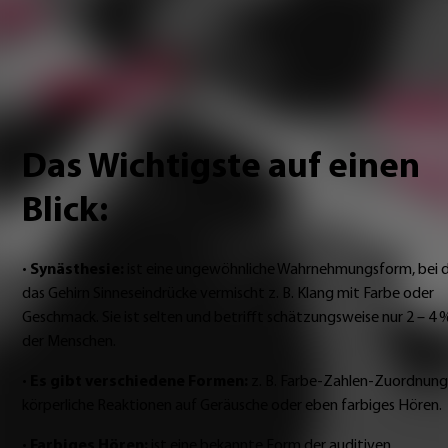
haben Sie vielleicht eine seltene neuronale Gehirnstrukt
und sind Synästhetiker bzw. Synästhetikerin.
Das Wichtigste auf einen
Blick:
•
Synästhesie:
ist eine ungewöhnliche Wahrnehmungsform, bei 
das Gehirn Sinneseindrücke vermischt z. B. Klang mit Farbe oder
Geschmack. Sie ist selten und betrifft schätzungsweise nur 2 – 4 
der Menschen.
•
Es gibt verschiedene Formen:
z. B. Farbe-Zahlen-Zuordnung
körperliche Reaktionen auf Geräusche oder eben farbiges Hören.
•
Farbiges Hören:
ist eine bekannte Form der auditiven