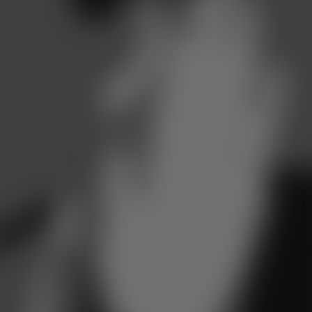
Reinigungsmethoden zu verstopften Ohren oder Reizungen führ
Hier finden Sie hilfreiche Informationen rund um Ohrenpflege,
Ohrreinigung und die richtige Pflege von Hörgeräten.
Als
erfahrenes Hörakustikunternehmen liegt uns nicht nur di
bestmögliche Versorgung mit Hörsystemen am Herzen,
sondern auch die umfassende Pflege und Gesundheit Ihre
Ohren.
Eine regelmäßige und gründliche Ohrenpflege ist
entscheidene um das Hörvermögen zu erhalten und möglichen
Beschwerden vorzubeugen. In dieser Kategorie finden SIe wertvo
Tipps und Produkte, die Ihnen helfen, Ihre Ohren optimal zu pfleg
und somit Ihr Gehör langfristig zu schützen.
Folgende Themenbereich
decken wir hier für Sie ab: