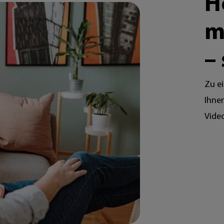
H
m
–
Zu e
Ihnen
Vide