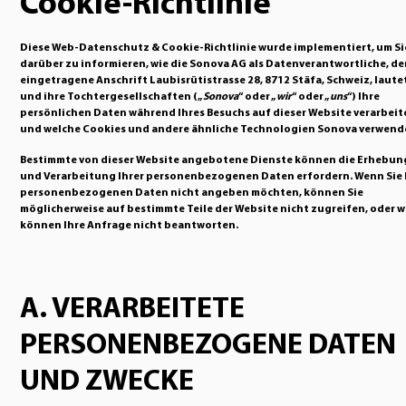
Cookie-Richtlinie
Diese Web-Datenschutz & Cookie-Richtlinie wurde implementiert, um Si
darüber zu informieren, wie die Sonova AG als Datenverantwortliche, de
eingetragene Anschrift Laubisrütistrasse 28, 8712 Stäfa, Schweiz, laute
und ihre Tochtergesellschaften („
Sonova
“ oder „
wir
“ oder „
uns
“) Ihre
persönlichen Daten während Ihres Besuchs auf dieser Website verarbeit
und welche Cookies und andere ähnliche Technologien Sonova verwend
Bestimmte von dieser Website angebotene Dienste können die Erhebun
und Verarbeitung Ihrer personenbezogenen Daten erfordern. Wenn Sie 
personenbezogenen Daten nicht angeben möchten, können Sie
möglicherweise auf bestimmte Teile der Website nicht zugreifen, oder w
können Ihre Anfrage nicht beantworten.
A. VERARBEITETE
PERSONENBEZOGENE DATEN
UND ZWECKE