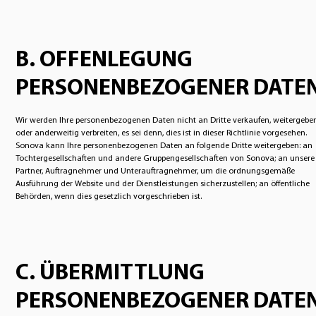
B. OFFENLEGUNG
PERSONENBEZOGENER DATE
Wir werden Ihre personenbezogenen Daten nicht an Dritte verkaufen, weitergebe
oder anderweitig verbreiten, es sei denn, dies ist in dieser Richtlinie vorgesehen.
Sonova kann Ihre personenbezogenen Daten an folgende Dritte weitergeben: an
Tochtergesellschaften und andere Gruppengesellschaften von Sonova; an unsere
Partner, Auftragnehmer und Unterauftragnehmer, um die ordnungsgemäße
Ausführung der Website und der Dienstleistungen sicherzustellen; an öffentliche
Behörden, wenn dies gesetzlich vorgeschrieben ist.
C. ÜBERMITTLUNG
PERSONENBEZOGENER DATE