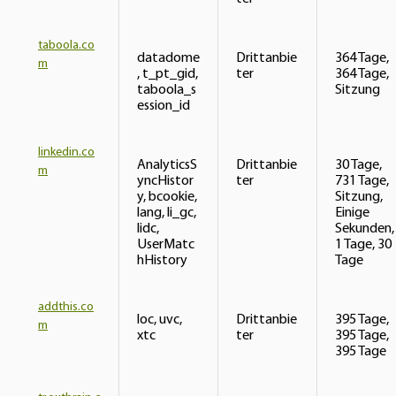
taboola.co
datadome
Drittanbie
364 Tage,
m
, t_pt_gid,
ter
364 Tage,
taboola_s
Sitzung
ession_id
linkedin.co
AnalyticsS
Drittanbie
30 Tage,
m
yncHistor
ter
731 Tage,
y, bcookie,
Sitzung,
lang, li_gc,
Einige
lidc,
Sekunden,
UserMatc
1 Tage, 30
hHistory
Tage
addthis.co
loc, uvc,
Drittanbie
395 Tage,
m
xtc
ter
395 Tage,
395 Tage