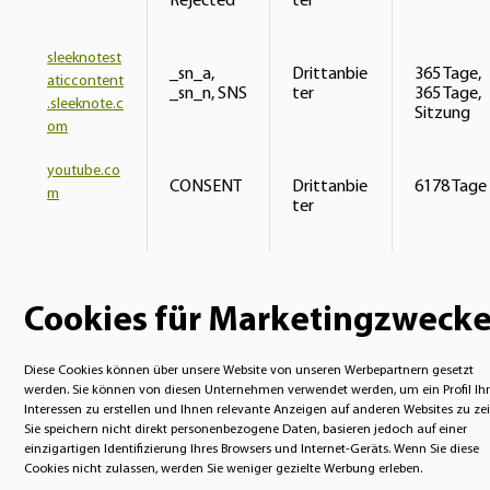
Rejected
ter
sleeknotest
_sn_a,
Drittanbie
365 Tage,
aticcontent
_sn_n, SNS
ter
365 Tage,
.sleeknote.c
Sitzung
om
youtube.co
CONSENT
Drittanbie
6178 Tage
m
ter
Cookies für Marketingzweck
Diese Cookies können über unsere Website von unseren Werbepartnern gesetzt
werden. Sie können von diesen Unternehmen verwendet werden, um ein Profil Ihr
Interessen zu erstellen und Ihnen relevante Anzeigen auf anderen Websites zu ze
Sie speichern nicht direkt personenbezogene Daten, basieren jedoch auf einer
einzigartigen Identifizierung Ihres Browsers und Internet-Geräts. Wenn Sie diese
Cookies nicht zulassen, werden Sie weniger gezielte Werbung erleben.