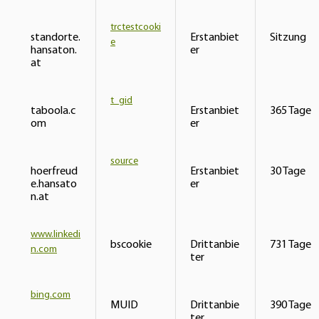
trctestcooki
standorte.
Erstanbiet
Sitzung
e
hansaton.
er
at
t_gid
taboola.c
Erstanbiet
365 Tage
om
er
source
hoerfreud
Erstanbiet
30 Tage
e.hansato
er
n.at
www.linkedi
bscookie
Drittanbie
731 Tage
n.com
ter
bing.com
MUID
Drittanbie
390 Tage
ter