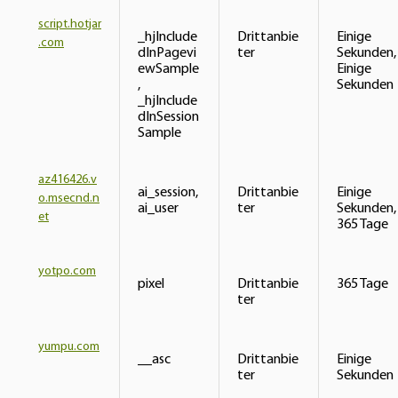
script.hotjar
_hjInclude
Drittanbie
Einige
.com
dInPagevi
ter
Sekunden,
ewSample
Einige
,
Sekunden
_hjInclude
dInSession
Sample
az416426.v
ai_session,
Drittanbie
Einige
o.msecnd.n
ai_user
ter
Sekunden,
et
365 Tage
yotpo.com
pixel
Drittanbie
365 Tage
ter
yumpu.com
__asc
Drittanbie
Einige
ter
Sekunden