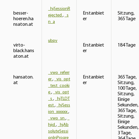
_hjSessionR
besser-
Erstanbiet
Sitzung,
ejected
,
_s
hoeren.ha
er
365 Tage
n_a
nsaton.at
ubpv
virto-
Erstanbiet
184 Tage
black.hans
er
aton.at
_vwo_referr
hansaton.
Erstanbiet
365 Tage,
er
,
_vis_opt
at
er
Sitzung,
_test_cooki
100 Tage,
e
,
_vis_opt
Sitzung,
_s
,
_hjTLDT
Einige
Sekunden,
est
,
_hjSess
365 Tage,
ion_xxxxxx
,
Sitzung,
_vwo_sn
,
_
Einige
hjid
,
_hjAb
Sekunden,
soluteSessi
3 Tage,
onInProgre
364 Tage,