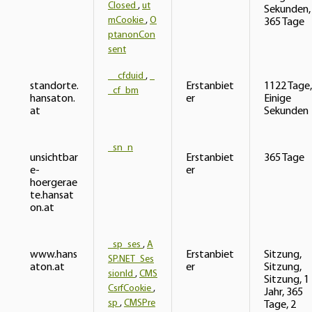
Closed
,
ut
Sekunden,
mCookie
,
O
365 Tage
ptanonCon
sent
__cfduid
,
_
standorte.
Erstanbiet
1122 Tage,
_cf_bm
hansaton.
er
Einige
at
Sekunden
_sn_n
unsichtbar
Erstanbiet
365 Tage
e-
er
hoergerae
te.hansat
on.at
_sp_ses
,
A
www.hans
Erstanbiet
Sitzung,
SP.NET_Ses
aton.at
er
Sitzung,
sionId
,
CMS
Sitzung, 1
CsrfCookie
,
Jahr, 365
sp
,
CMSPre
Tage, 2