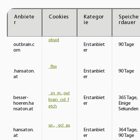
Anbiete
Cookies
Kategor
Speiche
r
ie
rdauer
obuid
outbrain.c
Erstanbiet
90 Tage
om
er
_fbp
.hansaton.
Erstanbiet
90 Tage
at
er
_sn_m
,
out
besser-
Erstanbiet
365 Tage,
brain_cid_f
hoeren.ha
er
Einige
etch
nsaton.at
Sekunden
sp
,
_gcl_au
hansaton.
Erstanbiet
364 Tage,
at
er
90 Tage