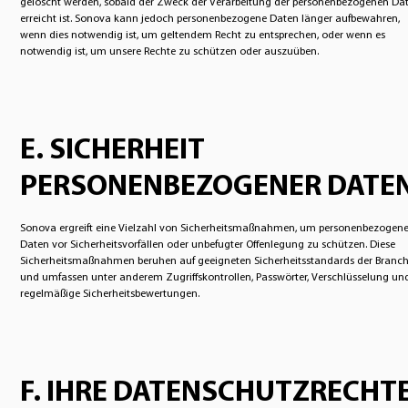
gelöscht werden, sobald der Zweck der Verarbeitung der personenbezogenen Da
erreicht ist. Sonova kann jedoch personenbezogene Daten länger aufbewahren,
wenn dies notwendig ist, um geltendem Recht zu entsprechen, oder wenn es
notwendig ist, um unsere Rechte zu schützen oder auszuüben.
E. SICHERHEIT
PERSONENBEZOGENER DATE
Sonova ergreift eine Vielzahl von Sicherheitsmaßnahmen, um personenbezogen
Daten vor Sicherheitsvorfällen oder unbefugter Offenlegung zu schützen. Diese
Sicherheitsmaßnahmen beruhen auf geeigneten Sicherheitsstandards der Branc
und umfassen unter anderem Zugriffskontrollen, Passwörter, Verschlüsselung un
regelmäßige Sicherheitsbewertungen.
F. IHRE DATENSCHUTZRECHT