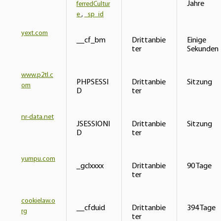
Jahre
ferredCultur
e
,
_sp_id
yext.com
__cf_bm
Drittanbie
Einige
ter
Sekunden
www.p2tl.c
PHPSESSI
Drittanbie
Sitzung
om
D
ter
nr-data.net
JSESSIONI
Drittanbie
Sitzung
D
ter
yumpu.com
_gclxxxx
Drittanbie
90 Tage
ter
cookielaw.o
__cfduid
Drittanbie
394 Tage
rg
ter