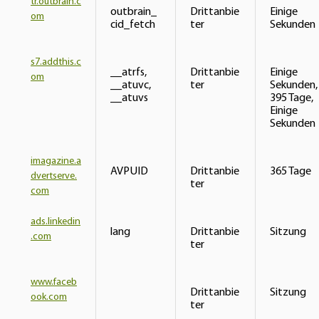
tr.outbrain.c
outbrain_
Drittanbie
Einige
om
cid_fetch
ter
Sekunden
s7.addthis.c
__atrfs,
Drittanbie
Einige
om
__atuvc,
ter
Sekunden,
__atuvs
395 Tage,
Einige
Sekunden
imagazine.a
AVPUID
Drittanbie
365 Tage
dvertserve.
ter
com
ads.linkedin
lang
Drittanbie
Sitzung
.com
ter
www.faceb
Drittanbie
Sitzung
ook.com
ter