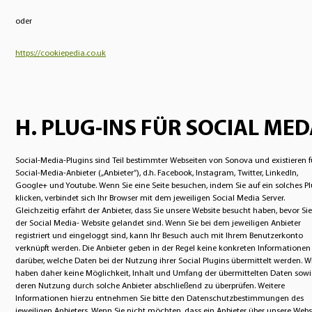
oder
https://cookiepedia.co.uk
H. PLUG-INS FÜR SOCIAL ME
Social-Media-Plugins sind Teil bestimmter Webseiten von Sonova und existieren f
Social-Media-Anbieter („Anbieter“), d.h. Facebook, Instagram, Twitter, LinkedIn,
Google+ und Youtube. Wenn Sie eine Seite besuchen, indem Sie auf ein solches P
klicken, verbindet sich Ihr Browser mit dem jeweiligen Social Media Server.
Gleichzeitig erfährt der Anbieter, dass Sie unsere Website besucht haben, bevor Sie
der Social Media- Website gelandet sind. Wenn Sie bei dem jeweiligen Anbieter
registriert und eingeloggt sind, kann Ihr Besuch auch mit Ihrem Benutzerkonto
verknüpft werden. Die Anbieter geben in der Regel keine konkreten Informationen
darüber, welche Daten bei der Nutzung ihrer Social Plugins übermittelt werden. W
haben daher keine Möglichkeit, Inhalt und Umfang der übermittelten Daten sowi
deren Nutzung durch solche Anbieter abschließend zu überprüfen. Weitere
Informationen hierzu entnehmen Sie bitte den Datenschutzbestimmungen des
jeweiligen Anbieters. Wenn Sie nicht möchten, dass ein Anbieter über unsere Webs