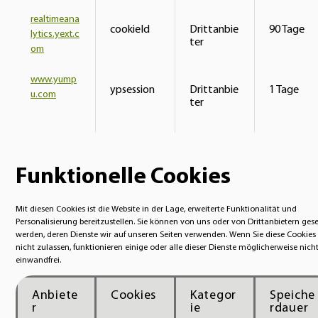
realtimeana
cookieId
Drittanbie
90 Tage
lytics.yext.c
ter
om
www.yump
ypsession
Drittanbie
1 Tage
u.com
ter
Funktionelle Cookies
Mit diesen Cookies ist die Website in der Lage, erweiterte Funktionalität und
Personalisierung bereitzustellen. Sie können von uns oder von Drittanbietern gese
werden, deren Dienste wir auf unseren Seiten verwenden. Wenn Sie diese Cookies
nicht zulassen, funktionieren einige oder alle dieser Dienste möglicherweise nich
einwandfrei.
Anbiete
Cookies
Kategor
Speiche
r
ie
rdauer