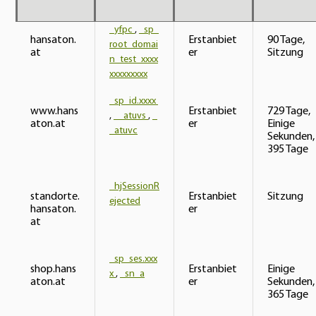
_yfpc
,
_sp_
hansaton.
Erstanbiet
90 Tage,
root_domai
at
er
Sitzung
n_test_xxxx
xxxxxxxxx
_sp_id.xxxx
www.hans
Erstanbiet
729 Tage,
,
__atuvs
,
_
aton.at
er
Einige
_atuvc
Sekunden,
395 Tage
_hjSessionR
standorte.
Erstanbiet
Sitzung
ejected
hansaton.
er
at
_sp_ses.xxx
shop.hans
Erstanbiet
Einige
x
,
_sn_a
aton.at
er
Sekunden,
365 Tage