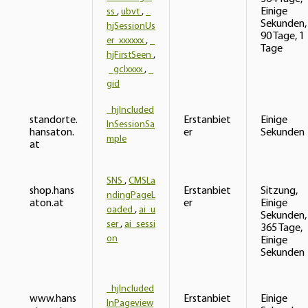
Einige
ss
,
ubvt
,
_
Sekunden,
hjSessionUs
90 Tage, 1
er_xxxxxx
,
_
Tage
hjFirstSeen
,
_gclxxxx
,
_
gid
_hjIncluded
standorte.
Erstanbiet
Einige
InSessionSa
hansaton.
er
Sekunden
mple
at
SNS
,
CMSLa
shop.hans
Erstanbiet
Sitzung,
ndingPageL
aton.at
er
Einige
oaded
,
ai_u
Sekunden,
ser
,
ai_sessi
365 Tage,
on
Einige
Sekunden
_hjIncluded
www.hans
Erstanbiet
Einige
InPageview