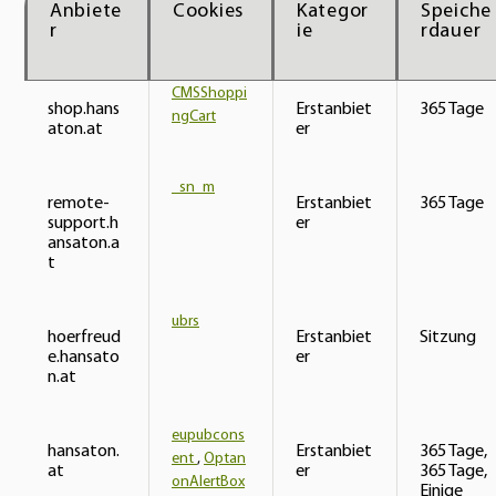
Anbiete
Cookies
Kategor
Speiche
r
ie
rdauer
CMSShoppi
shop.hans
Erstanbiet
365 Tage
ngCart
aton.at
er
_sn_m
remote-
Erstanbiet
365 Tage
support.h
er
ansaton.a
t
ubrs
hoerfreud
Erstanbiet
Sitzung
e.hansato
er
n.at
eupubcons
hansaton.
Erstanbiet
365 Tage,
ent
,
Optan
at
er
365 Tage,
onAlertBox
Einige