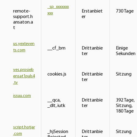
_sp_xxxxxxx
remote-
Erstanbiet
730 Tage
xxx
support.h
er
ansaton.a
t
us.yexteven
__cf_bm
Drittanbie
Einige
ts.com
ter
Sekunden
ves.prosieb
cookies.js
Drittanbie
Sitzung
ensat1puls4
ter
.tv
issuu.com
__qca,
Drittanbie
392 Tage,
_dlt, iutk
ter
Sitzung,
180 Tage
script.hotjar
_hjSession
Drittanbie
Sitzung
.com