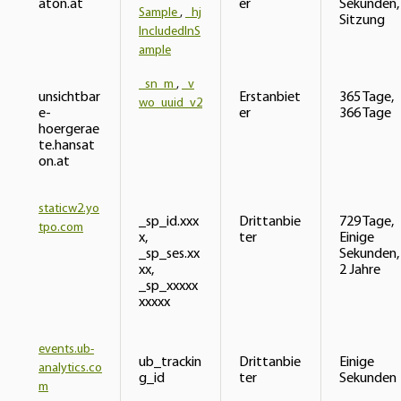
aton.at
er
Sekunden,
Sample
,
_hj
Sitzung
IncludedInS
ample
_sn_m
,
_v
unsichtbar
Erstanbiet
365 Tage,
wo_uuid_v2
e-
er
366 Tage
hoergerae
te.hansat
on.at
staticw2.yo
_sp_id.xxx
Drittanbie
729 Tage,
tpo.com
x,
ter
Einige
_sp_ses.xx
Sekunden,
xx,
2 Jahre
_sp_xxxxx
xxxxx
events.ub-
ub_trackin
Drittanbie
Einige
analytics.co
g_id
ter
Sekunden
m