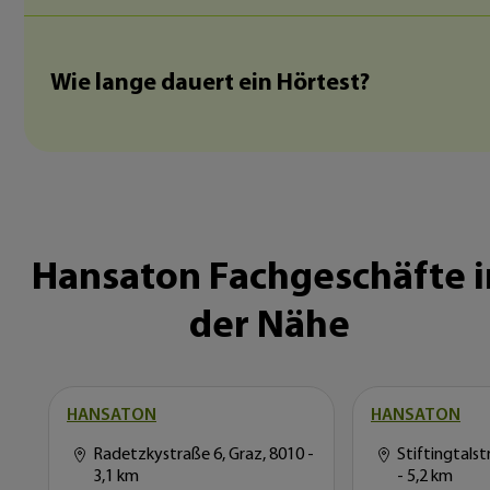
Wie lange dauert ein Hörtest?
Hansaton Fachgeschäfte i
der Nähe
HANSATON
HANSATON
Radetzkystraße 6, Graz, 8010
-
Stiftingtalst
3,1 km
- 5,2 km