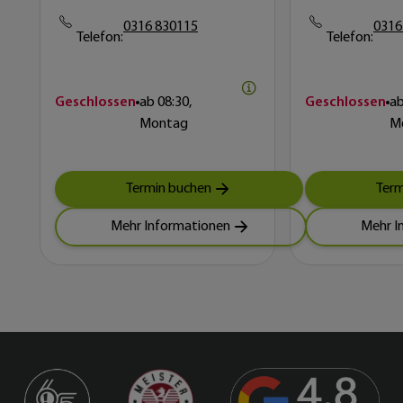
0316 830115
0316
Telefon:
Telefon:
Geschlossen
ab
08:30,
Geschlossen
a
Montag
M
Termin buchen
Term
Mehr Informationen
Mehr I