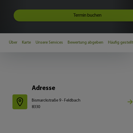
Termin buchen
Über
Karte
Unsere Services
Bewertung abgeben
Häufig gestell
Adresse
Bismarckstraße 9 - Feldbach
8330