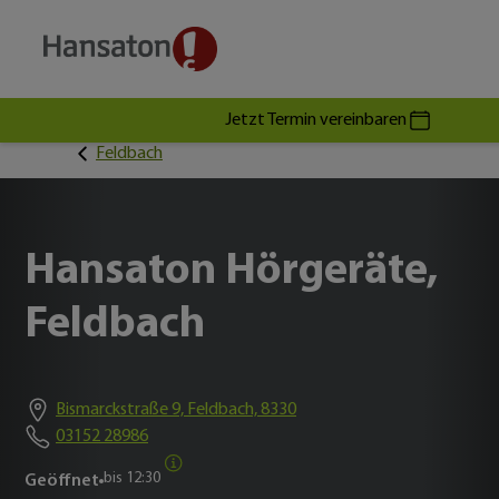
Jetzt Termin vereinbaren
Feldbach
Hansaton Hörgeräte,
Feldbach
Bismarckstraße 9, Feldbach, 8330
03152 28986
bis
12:30
Geöffnet