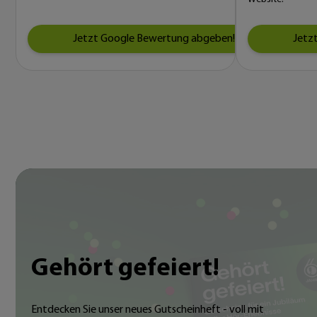
Jetzt Google Bewertung abgeben!
Jetz
Gehört gefeiert!
Entdecken Sie unser neues Gutscheinheft - voll mit