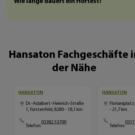
Wie lange dauert ein Hörtest?
Hansaton Fachgeschäfte i
der Nähe
HANSATON
HANSATON
Dr.-Adalbert-Heinrich-Straße
Florianiplatz
1, Fürstenfeld, 8280
- 18,1 km
- 21,7 km
03382 53700
0311
Telefon:
Telefon: