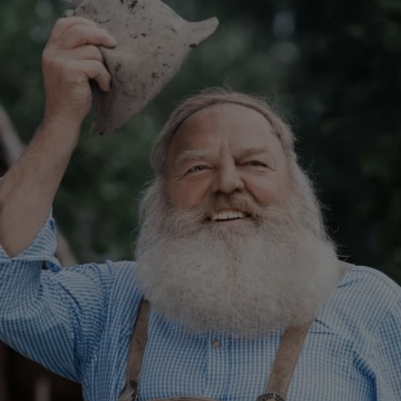
Mit schwerem Herzen nehmen wir Abschied von
Fritz Sendlhof
der über 20 Jahre lang Kunde bei Hansaton war und geschätztes
Mitglied unserer Hörfamilie wurde – damals als Musikant,
mehrfacher Bartwelt- und Olympiasieger, treuer Hörgeräteträge
und begeisterter Botschafter unserer Marke.
Seine persönliche Hörgeschichte hat er stets mit Stolz nach auße
getragen. Er war offen, authentisch und mit seinen Worten voller
Herzblut ein echter Aufklärer. Seine Geschichten – wie etwa über
seinen Freund Hubert, dem er das gute Hören zurückgab –
berührten viele: „Gezählt hab ich sie nicht“, erzählte er, „aber soga
mein
Wer Fritz näher kannte, erinnert sich an seine herzliche
Gastfreundschaft: Einige von uns durften seine beeindruckende
Bierkrug-Sammlung live erleben – und seine legendären Spätzle,
zubereitet am offenen Feuer. Ein Abend voller Lachen, Geschicht
und Gemeinschaft, der unvergesslich bleiben wird.