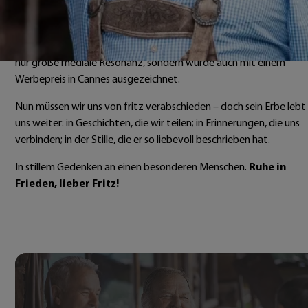
Sein Engagement wurde aber auch international gewürdigt: Das
Video
„Die Stille ist für mich das schönste Geräusch“
– in 
Fritz mit seiner ruhigen, tiefgründigen Stimme sprach – erzielte n
nur große mediale Resonanz, sondern wurde auch mit einem
Werbepreis in Cannes ausgezeichnet.
Nun müssen wir uns von fritz verabschieden – doch sein Erbe lebt 
uns weiter: in Geschichten, die wir teilen; in Erinnerungen, die uns
verbinden; in der Stille, die er so liebevoll beschrieben hat.
In stillem Gedenken an einen besonderen Menschen.
Ruhe in
Frieden, lieber Fritz!