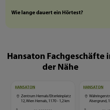
Wie lange dauert ein Hörtest?
Hansaton Fachgeschäfte i
der Nähe
HANSATON
HANSATON
Zentrum Hernals/Elterleinplatz
Währingerstr
12, Wien Hernals, 1170
- 1,2 km
Alsergrund, 