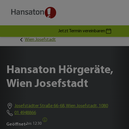
Jetzt Termin vereinbaren
Wien Josefstadt
Hansaton Hörgeräte,
Wien Josefstadt
Josefstädter Straße 66-68, Wien Josefstadt, 1080
01 4948866
bis
12:30
Geöffnet