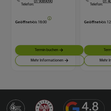
01 9089090
01 4
Telefon:
Telefon:
Geöffnet
bis
18:00
Geöffnet
bis
12
Termin buchen
Term
Mehr Informationen
Mehr I