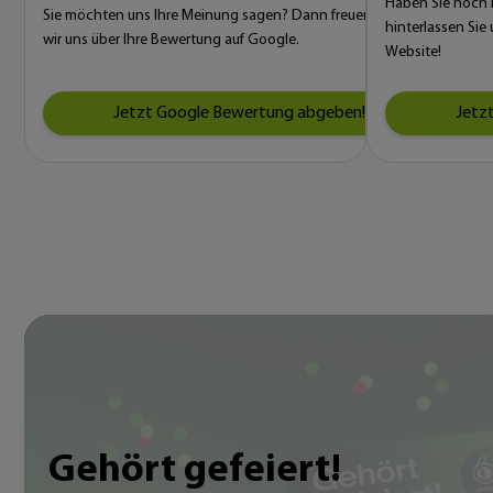
Haben Sie noch ke
Sie möchten uns Ihre Meinung sagen? Dann freuen
hinterlassen Sie
wir uns über Ihre Bewertung auf Google.
Website!
Jetzt Google Bewertung abgeben!
Jetz
Gehört gefeiert!