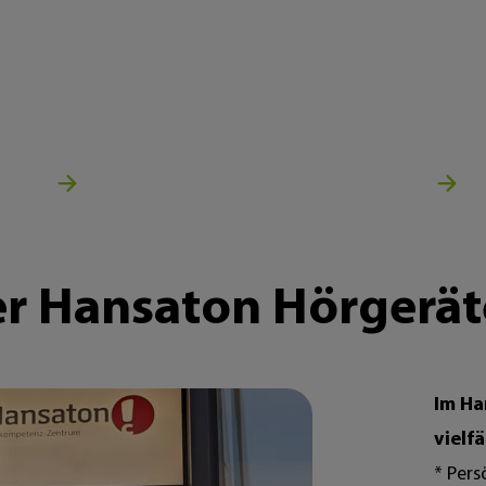
r Hansaton Hörgeräte
Im Ha
vielf
* Pers