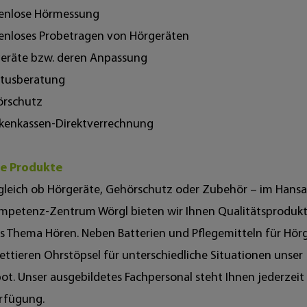
tenlose Hörmessung
tenloses Probetragen von Hörgeräten
geräte bzw. deren Anpassung
itusberatung
örschutz
nkenkassen-Direktverrechnung
e Produkte
gleich ob Hörgeräte, Gehörschutz oder Zubehör – im Hans
mpetenz-Zentrum Wörgl bieten wir Ihnen Qualitätsproduk
s Thema Hören. Neben Batterien und Pflegemitteln für Hör
ttieren Ohrstöpsel für unterschiedliche Situationen unser
t. Unser ausgebildetes Fachpersonal steht Ihnen jederzeit
erfügung.