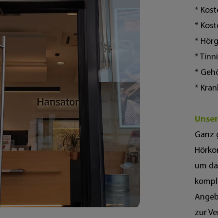
* Kos
* Kos
* Hör
* Tinn
* Geh
* Kra
Unser
Ganz 
Hörko
um da
komple
Angebo
zur V