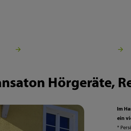
nsaton Hörgeräte, Reut
Im Ha
ein vi
* Pers