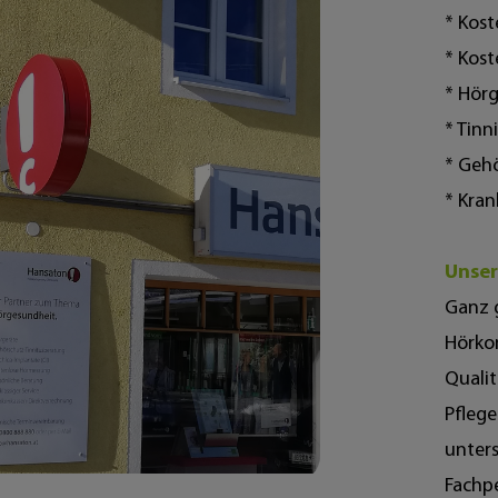
* Kos
* Kos
* Hör
* Tinn
* Geh
* Kra
Unser
Ganz 
Hörkom
Quali
Pflege
unters
Fachpe