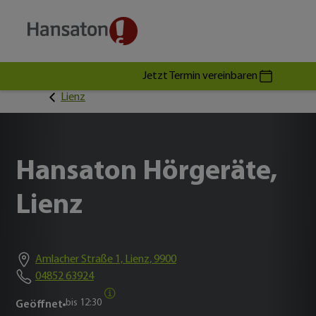
Jetzt Termin vereinbaren
Lienz
Hansaton Hörgeräte,
Lienz
Amlacher Straße 1, Lienz, 9900
04852 63924
bis
12:30
Geöffnet