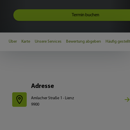
Termin buchen
Über
Karte
Unsere Services
Bewertung abgeben
Häufig gestell
Adresse
Amlacher Straße 1 - Lienz
9900