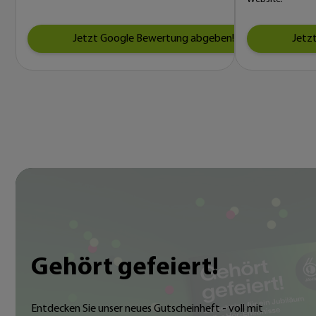
Jetzt Google Bewertung abgeben!
Jetz
Gehört gefeiert!
Entdecken Sie unser neues Gutscheinheft - voll mit