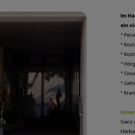
Im Ha
ein vi
* Pers
* Kos
* Kos
* Hör
* Tinn
* Geh
* Kra
Unser
Ganz 
Hörko