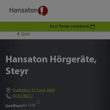
Jetzt Termin vereinbaren
Steyr
Hansaton Hörgeräte,
Steyr
Stadtplatz 33, Steyr, 4400
07252 48212
bis
12:30
Geöffnet