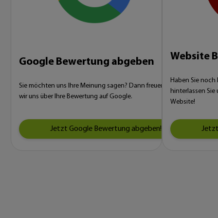
Website 
Google Bewertung abgeben
Haben Sie noch ke
Sie möchten uns Ihre Meinung sagen? Dann freuen
hinterlassen Sie
wir uns über Ihre Bewertung auf Google.
Website!
Jetzt Google Bewertung abgeben!
Jetz