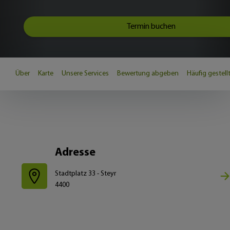
Termin buchen
Über
Karte
Unsere Services
Bewertung abgeben
Häufig gestell
Adresse
Stadtplatz 33 - Steyr
4400