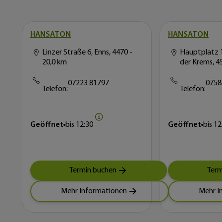
HANSATON
HANSATON
Linzer Straße 6, Enns, 4470
-
Hauptplatz 1
20,0 km
der Krems, 4
07223 81797
0758
Telefon:
Telefon:
Geöffnet
bis
12:30
Geöffnet
bis
12
Termin buchen
Term
Mehr Informationen
Mehr I