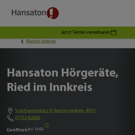
Jetzt Termin vereinbaren
Ried im Innkreis
Hansaton Hörgeräte,
Ried im Innkreis
Stelzhamerplatz 8, Ried im Innkreis, 4910
07752 82060
bis
14:00
Geöffnet