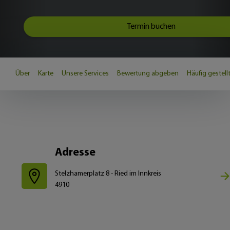
Termin buchen
Über
Karte
Unsere Services
Bewertung abgeben
Häufig gestell
Adresse
Stelzhamerplatz 8 - Ried im Innkreis
4910