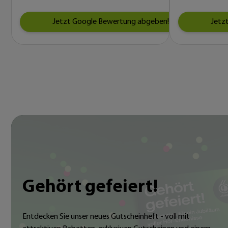
Jetzt Google Bewertung abgeben!
Jetz
Gehört gefeiert!
Entdecken Sie unser neues Gutscheinheft - voll mit