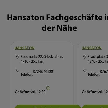
Hansaton Fachgeschäfte i
der Nähe
HANSATON
HANSATON
Rossmarkt 22, Grieskirchen,
Stadtplatz 3
4710
- 25,5 km
4840
- 25,5 
07248 66188
0767
Telefon:
Telefon:
Geöffnet
bis
12:30
Geöffnet
bis
12