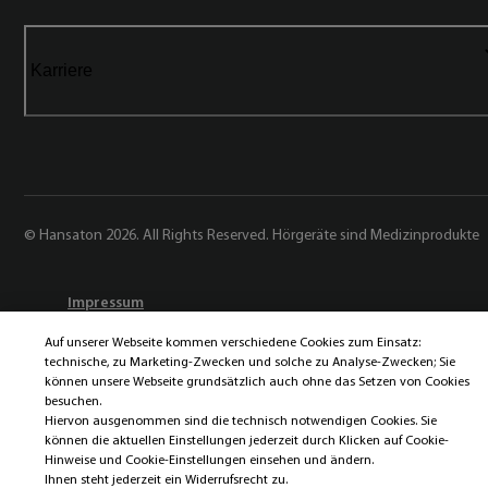
Karriere
© Hansaton 2026. All Rights Reserved. Hörgeräte sind Medizinprodukte
Impressum
Datenschutz
Auf unserer Webseite kommen verschiedene Cookies zum Einsatz:
Datenschutz der Sonova AG
technische, zu Marketing-Zwecken und solche zu Analyse-Zwecken; Sie
Cookies
können unsere Webseite grundsätzlich auch ohne das Setzen von Cookies
besuchen.
Cookie Einstellungen
Hiervon ausgenommen sind die technisch notwendigen Cookies. Sie
können die aktuellen Einstellungen jederzeit durch Klicken auf Cookie-
Hinweise und Cookie-Einstellungen einsehen und ändern.
Ihnen steht jederzeit ein Widerrufsrecht zu.