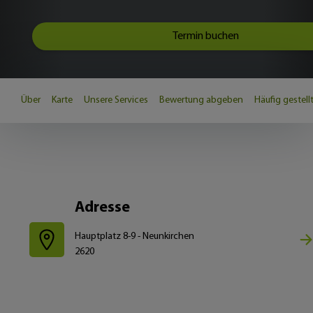
Termin buchen
Über
Karte
Unsere Services
Bewertung abgeben
Häufig gestell
Adresse
Hauptplatz 8-9 - Neunkirchen
2620