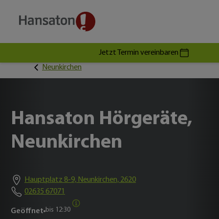
Jetzt Termin vereinbaren
Neunkirchen
Hansaton Hörgeräte,
Neunkirchen
Hauptplatz 8-9, Neunkirchen, 2620
02635 67071
bis
12:30
Geöffnet