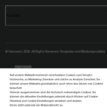
Karriere
© Hansaton 2026. All Rights Reserved. Hörgeräte sind Medizinprodukte
Impressum
Datenschutz
Auf unserer Webseite kommen verschiedene Cookies zum Einsatz:
Datenschutz der Sonova AG
technische, zu Marketing-Zwecken und solche zu Analyse-Zwecken; Sie
Cookies
können unsere Webseite grundsätzlich auch ohne das Setzen von Cookies
besuchen.
Cookie Einstellungen
Hiervon ausgenommen sind die technisch notwendigen Cookies. Sie
können die aktuellen Einstellungen jederzeit durch Klicken auf Cookie-
Hinweise und Cookie-Einstellungen einsehen und ändern.
Ihnen steht jederzeit ein Widerrufsrecht zu.