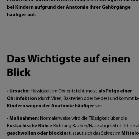
Erwachsene davon betroffen sind, tritt Flüssigkeit im Ohr
bei Kindern aufgrund der Anatomie ihrer Gehörgänge
häufiger auf.
Das Wichtigste auf einen
Blick
•
Ursache:
Flüssigkeit im Ohr entsteht meist
als Folge einer
Ohrinfektion
(durch Viren, Bakterien oder beides) und kommt
b
Kindern wegen der Anatomie häufiger
vor.
•
Maßnahmen:
Normalerweise wird die Flüssigkeit über die
Eustachische Röhre
Richtung Rachen/Nase abgeleitet. Ist sie a
geschwollen oder blockiert
, staut sich das Sekret im
Mittelo