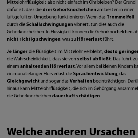
Mittelohrflüssigkeit also nicht einfach im Ohr bleiben? Der Grund
dafür ist, dass die
drei Gehörknöchelchen
am besten in einer
luftgefüllten Umgebung funktionieren. Wenn das
Trommelfell
durch die
Schallschwingungen
vibriert, tun dies auch die
Gehörknöchelchen. In Flüssigkeit können die Gehörknöchelchen a
nicht richtig schwingen
, was zu
Hörverlust
führt.
Je länger
die Flüssigkeit im Mittelohr verbleibt,
desto geringe
die Wahrscheinlichkeit, dass sie von
selbst abfließt
. Das führt zu
einem
anhaltenden Hörverlust
. Vor allem bei kleinen Kindern k
ein monatelanger Hörverlust die
Sprachentwicklung
, das
Gleichgewicht
und sogar das
Verhalten
beeinträchtigen. Darü
hinaus kann Mittelohrflüssigkeit, die sich im Gehörgang ansammel
die Gehörknöchelchen
dauerhaft schädigen
.
Welche anderen Ursachen