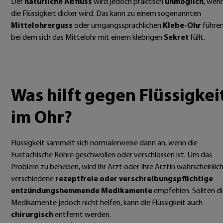
Der
natürliche Abfluss
wird jedoch praktisch
unmöglich
, wen
die Flüssigkeit dicker wird. Das kann zu einem sogenannten
Mittelohrerguss
oder umgangssprachlichen
Klebe-Ohr
führen
bei dem sich das Mittelohr mit einem klebrigen
Sekret
füllt.
Was hilft gegen Flüssigkei
im Ohr?
Flüssigkeit sammelt sich normalerweise dann an, wenn die
Eustachische Röhre geschwollen oder verschlossen ist. Um das
Problem zu beheben, wird Ihr Arzt oder Ihre Ärztin wahrscheinlic
verschiedene
rezeptfreie oder verschreibungspflichtige
entzündungshemmende Medikamente
empfehlen. Sollten d
Medikamente jedoch nicht helfen, kann die Flüssigkeit auch
chirurgisch
entfernt werden.