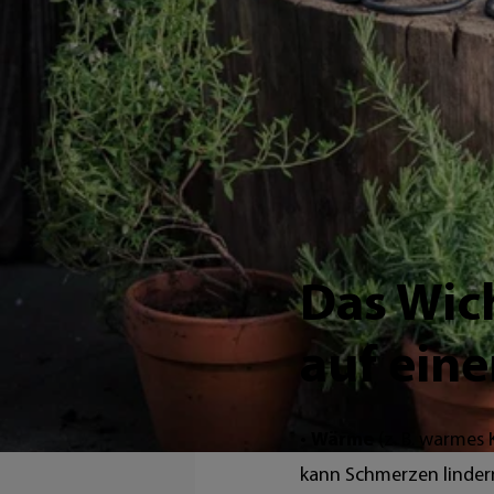
Dieser Ratgeber zeig
sinnvoll ist.
Das Wic
auf eine
•
Wärme
(z. B. warmes 
kann Schmerzen linder