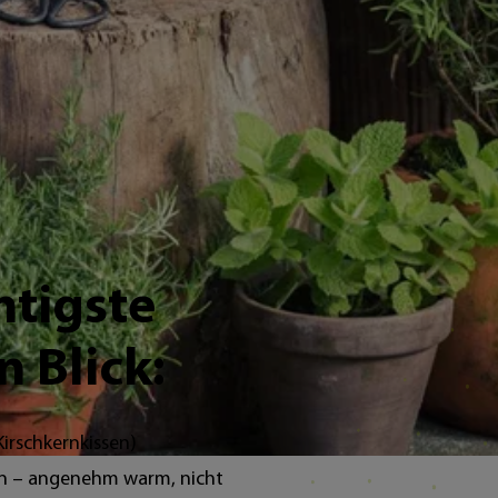
t sichere Optionen, typische Ursachen und klare Warn
htigste
n Blick:
Kirschkernkissen)
n – angenehm warm, nicht