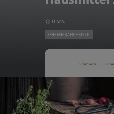
Hausmittel 
11 Min.
OHRENKRANKHEITEN
Startseite
Hören
Ohrenschmerzen könne
etwas Harmloses dahi
Entzündung, wie ein
unterstützen. Wichtig