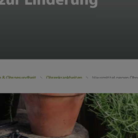
zur Linderung
Hausmittel gegen Oh
 & Ohrgesundheit
Ohrenkrankheiten
n plötzlich auftreten – als Druckgefühl, Stechen od
nter (z. B. eine verstopfte Ohrtrompete bei Schnupfe
e Mittelohrentzündung. Hausmittel können bei leicht
 dabei ist: Geben Sie nichts ins Ohr, wenn das Trommel