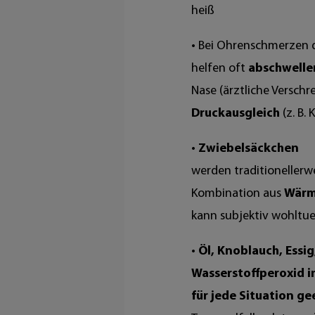
heiß
• Bei Ohrenschmerzen
helfen oft
abschwell
Nase (ärztliche Versch
Druckausgleich
(z. B
•
Zwiebelsäckchen
werden traditionellerwe
Kombination aus
Wärm
kann subjektiv wohltu
•
Öl, Knoblauch, Essig
Wasserstoffperoxid in
für jede Situation ge