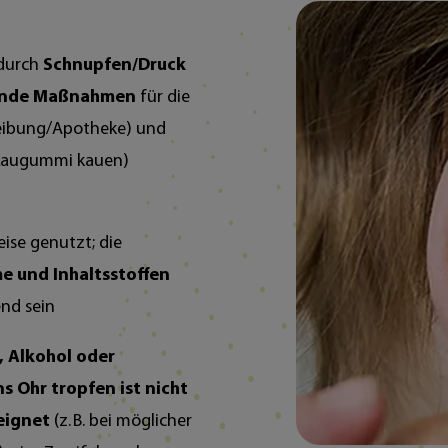
 durch
Schnupfen/Druck
ende Maßnahmen
für die
reibung/Apotheke) und
. Kaugummi kauen)
ise genutzt; die
e und Inhaltsstoffen
end sein
, Alkohol oder
s Ohr tropfen ist nicht
eignet
(z. B. bei möglicher