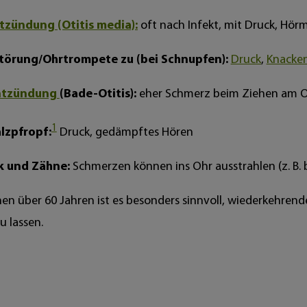
tzündung (Otitis media):
oft nach Infekt, mit Druck, Hörm
törung/Ohrtrompete zu (bei Schnupfen):
Druck
,
Knacke
ntzündung
(Bade-Otitis):
eher Schmerz beim Ziehen am Oh
1
lzpfropf:
Druck, gedämpftes Hören
k und Zähne:
Schmerzen können ins Ohr ausstrahlen (z. B.
en über 60 Jahren ist es besonders sinnvoll, wiederkehre
zu lassen.