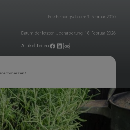
Erscheinungsdatum:
3. Februar 2020
Datum der letzten Überarbeitung:
18. Februar 2026
Artikel teilen
renschmerzen?
er dumpfer Schmerz. Häufig steckt
n), manchmal aber auch eine
en Beschwerden oft gut
fell möglicherweise verletzt ist.