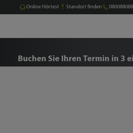
Online Hörtest
Standort finden
080088088
Buchen Sie Ihren kostenl
Buchen Sie Ihren Termin in 3 e