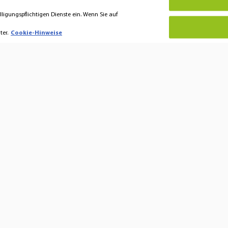
lligungspflichtigen Dienste ein. Wenn Sie auf
er.
Cookie-Hinweise
 Hansaton
Hören & Verstehen