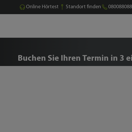
Online Hörtest
Standort finden
080088088
Buchen Sie Ihren kostenl
Buchen Sie Ihren Termin in 3 e