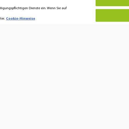
lligungspflichtigen Dienste ein. Wenn Sie auf
er.
Cookie-Hinweise
 Hansaton
Hören & Verstehen