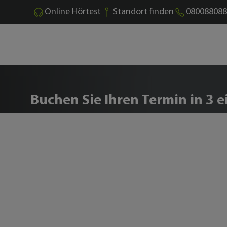
Online Hörtest
Standort finden
080088088
Buchen Sie Ihren kostenl
Buchen Sie Ihren Termin in 3 e