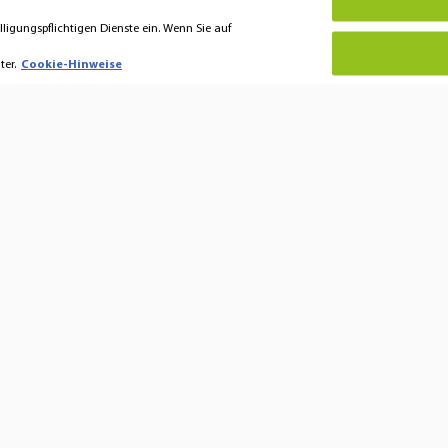
lligungspflichtigen Dienste ein. Wenn Sie auf
er.
Cookie-Hinweise
 Hansaton
Hören & Verstehen